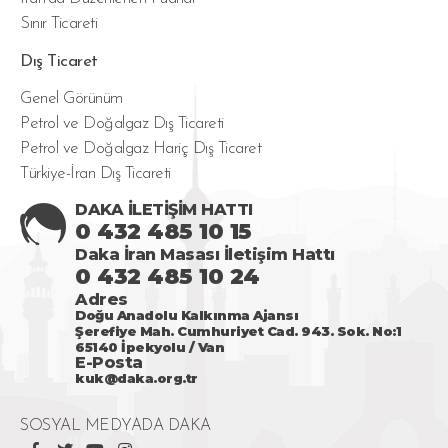
Sınır Ticareti
Dış Ticaret
Genel Görünüm
Petrol ve Doğalgaz Dış Ticareti
Petrol ve Doğalgaz Hariç Dış Ticaret
Türkiye-İran Dış Ticareti
DAKA İLETİŞİM HATTI
0 432 485 10 15
Daka İran Masası İletişim Hattı
0 432 485 10 24
Adres
Doğu Anadolu Kalkınma Ajansı
Şerefiye Mah. Cumhuriyet Cad. 943. Sok. No:1
65140 İpekyolu / Van
E-Posta
kuk@daka.org.tr
SOSYAL MEDYADA DAKA