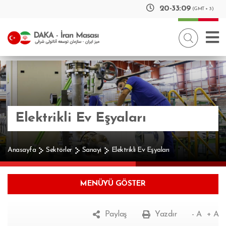
20
-
33
:
10
(GMT + 3)
Elektrikli Ev Eşyaları
Anasayfa
Sektörler
Sanayi
Elektrikli Ev Eşyaları
MENÜYÜ GÖSTER
Paylaş
Yazdır
- A
+ A