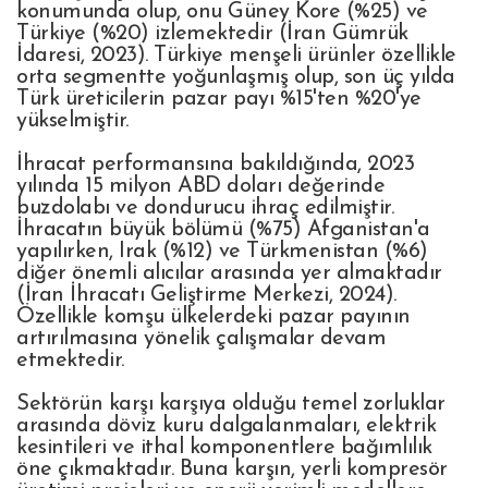
konumunda olup, onu Güney Kore (%25) ve
Türkiye (%20) izlemektedir (İran Gümrük
İdaresi, 2023). Türkiye menşeli ürünler özellikle
orta segmentte yoğunlaşmış olup, son üç yılda
Türk üreticilerin pazar payı %15'ten %20'ye
yükselmiştir.
İhracat performansına bakıldığında, 2023
yılında 15 milyon ABD doları değerinde
buzdolabı ve dondurucu ihraç edilmiştir.
İhracatın büyük bölümü (%75) Afganistan'a
yapılırken, Irak (%12) ve Türkmenistan (%6)
diğer önemli alıcılar arasında yer almaktadır
(İran İhracatı Geliştirme Merkezi, 2024).
Özellikle komşu ülkelerdeki pazar payının
artırılmasına yönelik çalışmalar devam
etmektedir.
Sektörün karşı karşıya olduğu temel zorluklar
arasında döviz kuru dalgalanmaları, elektrik
kesintileri ve ithal komponentlere bağımlılık
öne çıkmaktadır. Buna karşın, yerli kompresör