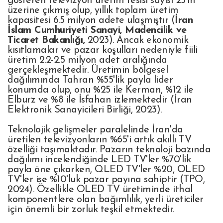
gösteren televizyon üretim tesisi sayısı 25'in
üzerine çıkmış olup, yıllık toplam üretim
kapasitesi 6.5 milyon adete ulaşmıştır (
İran
İslam Cumhuriyeti Sanayi, Madencilik ve
Ticaret Bakanlığı
,
2023). Ancak ekonomik
kısıtlamalar ve pazar koşulları nedeniyle fiili
üretim 2.2-2.5 milyon adet aralığında
gerçekleşmektedir. Üretimin bölgesel
dağılımında Tahran %55'lik payla lider
konumda olup, onu %25 ile Kerman, %12 ile
Elburz ve %8 ile İsfahan izlemektedir (İran
Elektronik Sanayicileri Birliği, 2023).
Teknolojik gelişmeler paralelinde İran'da
üretilen televizyonların %65'i artık akıllı TV
özelliği taşımaktadır. Pazarın teknoloji bazında
dağılımı incelendiğinde LED TV'ler %70'lik
payla öne çıkarken, QLED TV'ler %20, OLED
TV'ler ise %10'luk pazar payına sahiptir (TPO,
2024). Özellikle OLED TV üretiminde ithal
komponentlere olan bağımlılık, yerli üreticiler
için önemli bir zorluk teşkil etmektedir.