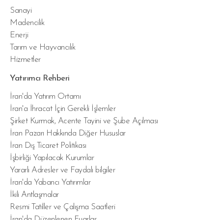
Sanayi
Madencilik
Enerji
Tarım ve Hayvancılık
Hizmetler
Yatırımcı Rehberi
İran'da Yatırım Ortamı
İran'a İhracat İçin Gerekli İşlemler
Şirket Kurmak, Acente Tayini ve Şube Açılması
İran Pazarı Hakkında Diğer Hususlar
İran Dış Ticaret Politikası
İşbirliği Yapılacak Kurumlar
Yararlı Adresler ve Faydalı bilgiler
İran'da Yabancı Yatırımlar
İkili Antlaşmalar
Resmi Tatiller ve Çalışma Saatleri
İran'da Düzenlenen Fuarlar