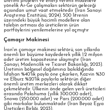
üretimi projeleri ve enerji verimli modellere
yönelik Ar-Ge çalışmaları sektörün geleceği
açısından umut vaat etmektedir (İran Sanayi
Araştırma Enstitüsü, 2024). 500 litrenin
üzerindeki büyük hacimli modellere olan
talebin artması da üreticilerin ürün
portföylerini yenilemelerine yol açmıştır
Çamaşır Makinesi
İran'ın çamaşır makinesi sektörü, son yıllarda
önemli bir büyüme kaydederek yıllık 1.2 milyon
adet üretim kapasitesine ulaşmıştır (İran
Sanayi, Madencilik ve Ticaret Bakanlığı, 2023).
Üretimin bölgesel dağılımına bakıldığında
İsfahan %40'lık payla öne çıkarken, Kazvin %30
ve Elburz %20'lik paylarla sektörün diğer
önemli üretim merkezleri olarak dikkat
çekmektedir. Ülkenin önde gelen yerli üreticileri
arasında Pakshuma (yıllık 300.000 adet),
Snowa (250.000 adet) ve Pars (200.000 adet)
gibi markalar bulunmaktadır (İran Beyaz Eşya
Üreticileri Birliği, 2023).