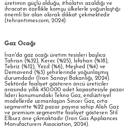
üretimin güçlü olduğu, ithalatın azaldığı ve
ihracatın özellikle komşu ülkelerle yoğunlaştığı
önemli bir alan olarak dikkat çekmektedir
(tehrantimes.com, 2024).
Gaz Ocağı
İran'da gaz ocağı üretim tesisleri başlıca
Tahran (%32), Kerec (%25), İsfahan (%18),
Tebriz (%12), Yezd (%6), Meşhed (%4) ve
Demavend (%3) şehirlerinde yoğunlaşmış
durumdadır (İran Sanayi Bakanlığı, 2024).
Sektörde faaliyet gösteren öncü üreticiler
arasında yıllık 450.000 adet kapasitesiyle pazar
lideri konumundaki Tekno Gaz, endüstriyel
modellerde uzmanlaşan Sincer Gaz, orta
segmentte %22 pazar payına sahip Alish Gaz
ve premium segmentte faaliyet gösteren Stil
Elburz öne çıkmaktadır (Iran Gas Appliances
Manufacturers Association, 2024).