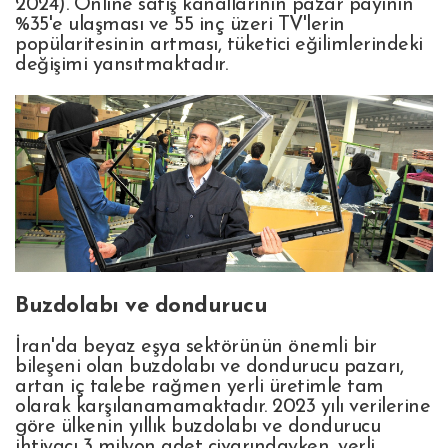
2024). Online satış kanallarının pazar payının
%35'e ulaşması ve 55 inç üzeri TV'lerin
popülaritesinin artması, tüketici eğilimlerindeki
değişimi yansıtmaktadır.
Buzdolabı ve dondurucu
İran'da beyaz eşya sektörünün önemli bir
bileşeni olan buzdolabı ve dondurucu pazarı,
artan iç talebe rağmen yerli üretimle tam
olarak karşılanamamaktadır. 2023 yılı verilerine
göre ülkenin yıllık buzdolabı ve dondurucu
ihtiyacı 3 milyon adet civarındayken, yerli