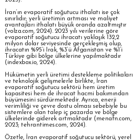
İran’ın evaporatif soğutucu ithalatı ise çok
sınırlıdır; yerli üretimin artması ve maliyet
avantajları ithalatı büyük oranda azaltmıştır
(volza.com, 2024). 2023 yılı verilerine göre
evaporatif soğutucu ihracatı yaklaşık 132,2
milyon dolar seviyesinde gerçekleşmiş olup,
ihracatın %95’i Irak, %3’ü Afganistan ve %1’i
Türkiye gibi bölge ülkelerine yapılmaktadır
(indexbox.io, 2024).
Hükümetin yerli üretimi destekleme politikaları
ve teknolojik gelişmelerle birlikte, İran
evaporatif soğutucu sektörü hem üretim
kapasitesi hem de ihracat hacmi bakımından
büyümesini sürdürmektedir. Ayrıca, enerji
verimliliği ve çevre dostu olması sebebiyle bu
sistemlere olan talep iç pazarda ve bölge
ülkelerinde giderek artmaktadır (menafn.com,
2023; tehrantimes.com, 2024).
Özetle, İran evaporatif soğutucu sektörü, yerel