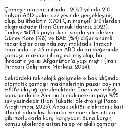
Çamaşır makinesi ithalatı 2023 yılında 210
milyon ABD doları seviyesinde gerçekleşmiş
olup, bu ithalatın %70'i Çin menşeli ürünlerden
oluşmaktadır (İran Gümrük İdaresi, 2023).
Türkiye %15'lik payla ikinci sırada yer alırken,
Güney Kore (%8) ve BAE (%4) diğer önemli
tedarikçiler arasında sayılmaktadır. İhracat
tarafında ise 4.5 milyon ABD doları değerinde
çamaşır makinesi ihraç edilmiş olup, bu
ihracatın yarısı Afganistan'a yapılmıştır (İran
İhracatı Geliştirme Merkezi, 2024).
Sektördeki teknolojik gelişmelere bakıldığında,
otomatik çamaşır makinelerinin pazar payının
%80'e ulaştığı görülmektedir. Enerji verimliliği
konusunda ise A++ sınıfı makinelerin payı %25
seviyesindedir (İran Tüketici Elektroniği Pazar
Araştırması, 2023). Ancak sektör, elektronik kart
ithalatındaki kısıtlamalar ve enerji kesintileri
gibi zorluklarla karşı karşıyadır. Buna karşın,
komşu ülkelerde artan talep ve akıllı çamaşır