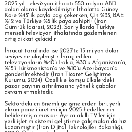
2023 yılı televizyon ithalatı 550 milyon ABD
doları olarak kaydedilmiştir. İthalatta Güney
Kore %45'lik payla başı çekerken, Çin %35, BAE
%12 ve Türkiye %5'lik paya sahiptir (İran
Gümrük İdaresi, 2023). Son yıllarda Türkiye
menşeli televizyon ithalatında gözlemlenen
artış dikkat çekicidir.
İhracat tarafında ise 2023'te 15 milyon dolar
seviyesine ulaşılmıştır. İhraç edilen
televizyonların %40'ı Irak'a, %30'u Afganistan'a,
%15'i Türkmenistan'a ve %10'u Azerbaycan'a
gönderilmektedir (İran Ticaret Geliştirme
Kurumu, 2024). Özellikle komşu ülkelerdeki
pazar payının artırılmasına yönelik çabalar
devam etmektedir.
Sektördeki en önemli gelişmelerden biri, yerli
ekran paneli üretimi için 2025 hedeflerinin
belirlenmiş olmasıdır. Ayrıca akıllı TV'ler için
yerli işletim sistemi geliştirme çalışmaları da hız
kazanmıştır (İran Dijital Teknolojiler Bakanlığı,