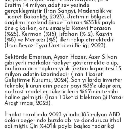
üretim 1.4 milyon adet seviyesinde
gerçekleşmiştir (İran Sanayi, Madencilik ve
Ticaret Bakanlığı, 2023). Üretimin bölgesel
dağılımı incelendiğinde Tahran %35'lik payla
öne çıkarken, onu sırasıyla Rezevi Horasan
(%25), Kerman (%15), İsfahan (%12), Kazvin
(%8) ve Merkezi (%5) illeri takip etmektedir
(İran Beyaz Eşya Üreticileri Birliği, 2023).
Sektörde Emersun, Aysan Hazer, Azer Silvan
gibi yerli markalar faaliyet göstermekte olup,
bu firmaların toplam yıllık üretim kapasitesi 1.5
milyon adetin üzerindedir (İran Ticaret
Geliştirme Kurumu, 2024). Son yıllarda inverter
teknolojili ürünlerin pazar payı %35'e ulaşırken,
no-frost modeller tüketicilerin %65'inin tercihi
haline gelmiştir (İran Tüketici Elektroniği Pazar
Araştırması, 2023).
İthalat tarafında 2023 yılında 185 milyon ABD
doları değerinde buzdolabı ve dondurucu ithal
edilmiştir. Çin %40'lık payla başlıca tedarikçi