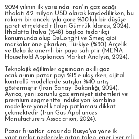
2024 yılının ilk yarısında İran'ın gaz ocağı
ithalatı 8.2 milyon USD olarak kaydedilirken, bu
rakam bir önceki yıla göre %30'luk bir düşüşe
işaret etmektedir (İran Gümrük İdaresi, 2024).
İthalatta İtalya (%48) başlıca tedarikçi
konumunda olup DeLonghi ve Smeg gibi
markalar öne çıkarken, Türkiye (%30) Arçelik
ve Beko ile önemli bir paya sahiptir (MENA
Household Appliances Market Analysis, 2024).
Teknolojik eğilimler açısından akıllı gaz
ocaklarının pazar payı %15'e ulaşırken, dijital
kontrollü modellerde satışlar %40 artış
göstermiştir (İran Sanayi Bakanlığı, 2024).
Ayrıca, yeni zorunlu gaz emniyet sistemleri ve
premium segmentte indüksiyon kombine
modellere yönelik talep patlaması dikkat
çekmektedir (Iran Gas Appliances
Manufacturers Association, 2024).
Pazar fırsatları arasında Rusya'ya yönelik
yaptırımlar nedeniyle artan talep, enerji verimli