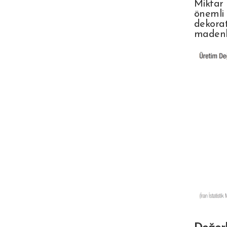
Miktar
önemli 
dekora
madenle