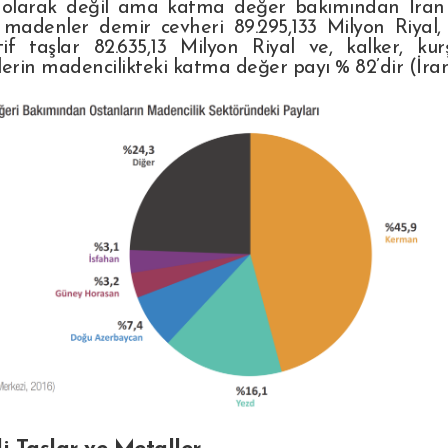
 olarak değil ama katma değer bakımından İran m
madenler demir cevheri 89.295,133 Milyon Riyal, B
tif taşlar 82.635,13 Milyon Riyal ve, kalker, ku
rin madencilikteki katma değer payı % 82’dir (İran İ