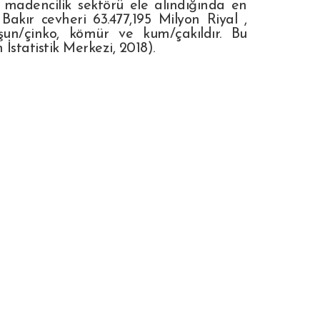
adencilik sektörü ele alındığında en
akır cevheri 63.477,195 Milyon Riyal ,
rşun/çinko, kömür ve kum/çakıldır. Bu
statistik Merkezi, 2018).