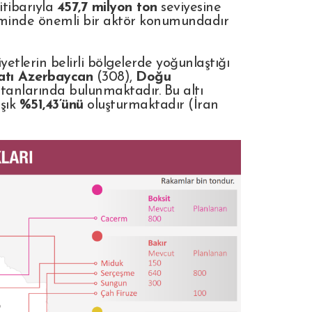
 itibarıyla
457,7 milyon ton
seviyesine
timinde önemli bir aktör konumundadır
etlerin belirli bölgelerde yoğunlaştığı
atı Azerbaycan
(308),
Doğu
stanlarında bulunmaktadır. Bu altı
aşık
%51,43’ünü
oluşturmaktadır (İran