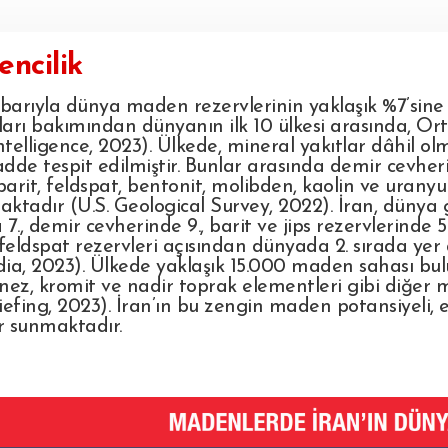
ncilik
ibarıyla dünya maden rezervlerinin yaklaşık %7’sine 
arı bakımından dünyanın ilk 10 ülkesi arasında, Ort
telligence, 2023). Ülkede, mineral yakıtlar dâhil o
e tespit edilmiştir. Bunlar arasında demir cevheri, 
 barit, feldspat, bentonit, molibden, kaolin ve uran
ktadır (U.S. Geological Survey, 2022). İran, dünya g
7., demir cevherinde 9., barit ve jips rezervlerinde 5.,
 feldspat rezervleri açısından dünyada 2. sırada yer
ia, 2023). Ülkede yaklaşık 15.000 maden sahası b
z, kromit ve nadir toprak elementleri gibi diğer 
iefing, 2023). İran’ın bu zengin maden potansiyeli,
ar sunmaktadır.