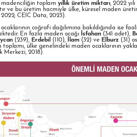
a madenciliğin toplam
yıllık üretim miktarı
, 2022 yılı
tır ve bu üretim hacmiyle ülke, küresel maden üre
2022; CEIC Data, 2023).
caklarının coğrafi dağılımına bakıldığında ise faaliy
ektedir. En fazla maden ocağı
İsfahan
(341 adet),
B
ycan
(239),
Erdebil
(110),
İlam
(32) ve
Elburz
(31) o
n toplamı, ülke genelindeki maden ocaklarının yakl
ik Merkezi, 2018).