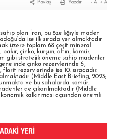
Paylaş
Yazdır
- A
+ A
sahip olan İran, bu özelliğiyle maden
adoğu’da ise ilk sırada yer almaktadır
lmak üzere toplam 68 çeşit mineral
bakır, çinko, kurşun, altın, kömür,
yum gibi stratejik öneme sahip madenler
enelinde çinko rezervlerinde 6.,
 florit rezervlerinde ise 10. sıradadır.
 almaktadır (Middle East Briefing, 2023;
ulunmakta ve bu sahalarda kömür,
madenler de çıkarılmaktadır (Middle
 ekonomik kalkınması açısından önemli