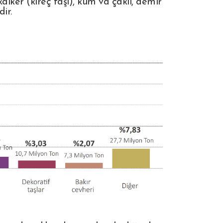
lker (kireç taşı), kum va çakıl, demir
dir.