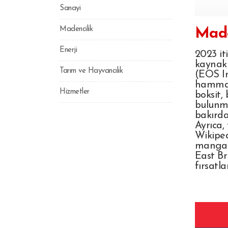
Sanayi
Madencilik
Made
Enerji
2023 it
kaynakl
Tarım ve Hayvancılık
(EOS In
hammadd
Hizmetler
boksit,
bulunma
bakırda 
Ayrıca,
Wikiped
mangane
East Br
fırsatl