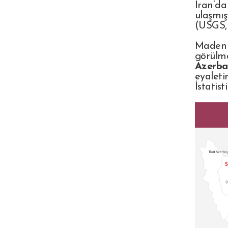
İran’d
ulaşmış
(USGS, 
Maden o
görülm
Azerba
eyaleti
İstatist