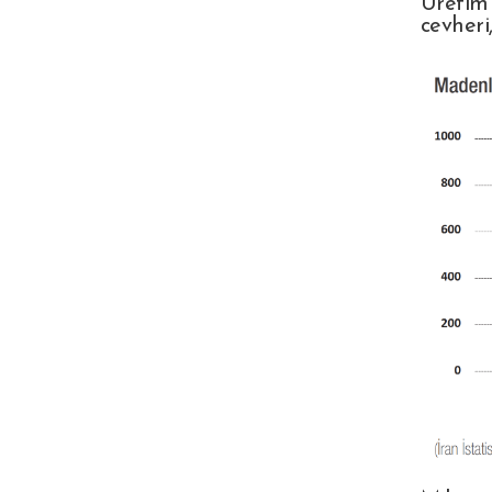
Üretim 
cevheri,