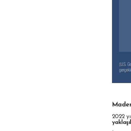
Maden
2022 yı
yaklaşı