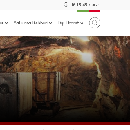
16
-
19
:
43
(GMT + 3)
er
Yatırımcı Rehberi
Dış Ticaret