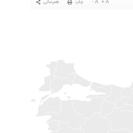
+ A
- A
چاپ
همرسانی