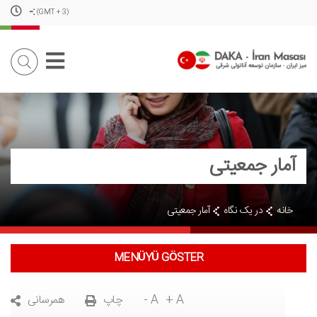
-
:
(GMT + 3)
آمار جمعیتی
خانه
در یک نگاه
آمار جمعیتی
MENÜYÜ GÖSTER
+ A
- A
چاپ
همرسانی