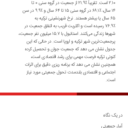
۲.۱۰
است. تقریباً
۲۱.۹٪
از جمعیت در گروه سنی
۰
تا
۱۴
سال،
۶۸.۱٪
در گروه سنی
۱۵
تا
۶۴
سال و
۹.۹٪
در سن
۶۵
سال یا بیشتر هستند. نرخ شهرنشینی ترکیه به
۷۶.۹٪
رسیده است و اکثریت قریب به اتفاق جمعیت در
شهرها زندگی می‌کنند. استانبول با
۱۵.۷
میلیون نفر جمعیت،
پرجمعیت‌ترین شهر ترکیه و اروپا است. در حالی که این
جدول نشان می دهد که جمعیت جوان و تحصیل کرده
کنونی ترکیه فرصت مهمی برای رشد اقتصادی است،
همچنین نشان می دهد که برنامه ریزی دقیق برای اثرات
اجتماعی و اقتصادی بلندمدت تحول جمعیتی مورد نیاز
است.
در یک نگاه
آمار جمعیتی