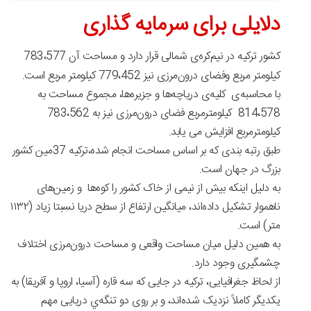
دلایلی برای سرمایه گذاری
کشور ترکیه در نیم‌کره‌ی شمالی قرار دارد و مساحت آن 783،577
کیلومتر مربع وفضای
درون‌مرزی
نیز 779،452 کیلومتر مربع است.
با محاسبه‌ی کلیه‌ی دریاچه‌ها و جزیره‌ها، مجموع مساحت به
814،578 کیلومترمربع فضای درون‌مرزی نیز به 783،562
کیلومترمربع افزایش می یابد.
طبق رتبه بندی که بر اساس مساحت انجام شده،ترکیه 37مین کشور
بزرگ در جهان است.
به دلیل اینکه بیش از نیمی از خاک کشور را کوه‌ها و زمین‌های
ناهموار تشکیل داده‌اند، میانگین ارتفاع از سطح دریا نسبتا زیاد (۱۱۳۲
متر) است.
به همین دلیل میان مساحت واقعی و مساحت درون‌مرزی اختلاف
چشمگیری وجود دارد.
از لحاظ جغرافیایی، ترکیه در جایی که سه قاره (آسیا، اروپا و آفریقا) به
یکدیگر کاملاً نزدیک شده‌اند، و بر روی دو تنگه‌ي دریایی مهم