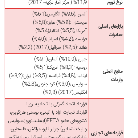
نرخ تورم
%11,9 (
مرکز آمار ترکیه
- 2017)
آلمان
(%9,6);
انگلیس
(%6,1);
عربستان
(%5,8);
عراق
(%5,8);
بازارهای اصلی
آمریکا
(%5,5);
ایتالیا
(%5,4);
صادرات
فرانسه
(%4,2);
اسپانیا
(%4,0);
هلند
(%2,5);
اسرائیل
(%2,2) (2017)
چین
(%10,0);
آلمان
(%9,1);
روسیه
(%8,3);
امریکا
(%5,1);
منابع اصلی
ایتالیا
(%4,8);
فرانسه
(%3,5);
ایران
(%3,2);
واردات
سوئیس
(%3,0);
کره جنوبی
(%2,8);
انگلیس
(%2,8) (2017)
قرارداد اتحاد گمرکی با اتحادیه اروپا
قرارداد تجارت آزاد با آلبانی، بوسنی هرزگوین،
کشورهای عضو
EFTA
(ایسلند،نوروژ،سوئیس
و لیختنشتاین) جزایر فارو، مراکش، فلسطین،
قراردادهای تجاری
غنا، کره‌‌جنوبی، گرجستان، اسرائیل، مونته‌نگرو،