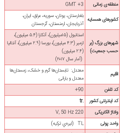
منطقه‌ی زمانی
GMT +3
بلغارستان، یونان، سوریه، عرلق، ایران،
کشورهای همسایه
آذربایجان، ارمنستان، گرجستان
استانبول (۱۵میلیون)، آنکارا (۵.۴ میلیون)،
شهرهای بزرگ (بر
ازمیر (۴.۳ میلیون)، بورسا (۲.۹ میلیون)، آنتالیا
حسب جمعیت)
(۲.۴ میلیون)
(آمار سال ۲۰۱۷)
معتدل: تابستان‌ها گرم و خشک، زمستان‌ها
اقلیم
معتدل و بارانی
کد تلفن
90+
کد اینترنتی کشور
.tr
ولتاژ الکتریکی
220 V, 50 Hz
واحد پولی
TL
(لیره‌ي ترکیه)