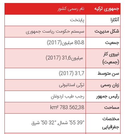
جمهوری ترکیه
نام رسمی کشور
آنکارا
پایتخت
شکل مدیریت
سیستم حکومت ریاست جمهوری
جمعیت
80،8 میلیون(2017)
نیروی کار
میلیون
31,6 (2017)
(جمعیت)
سن متوسط
31,7 (2017)
زبان رسمی
ترکی استانبولی
رئیس جمهور
رجب طیب اردوغان
مساحت
783.562,38 km²
مختصات
39° 55'
شمال
, 32° 50'
شرق
جغرافیایی